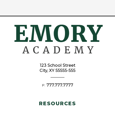
123 School Street
City, XY 55555-555
777.777.7777
P:
RESOURCES